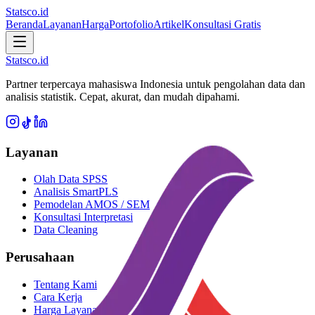
Statsco
.id
Beranda
Layanan
Harga
Portofolio
Artikel
Konsultasi Gratis
Statsco
.id
Partner terpercaya mahasiswa Indonesia untuk pengolahan data dan
analisis statistik. Cepat, akurat, dan mudah dipahami.
Layanan
Olah Data SPSS
Analisis SmartPLS
Pemodelan AMOS / SEM
Konsultasi Interpretasi
Data Cleaning
Perusahaan
Tentang Kami
Cara Kerja
Harga Layanan